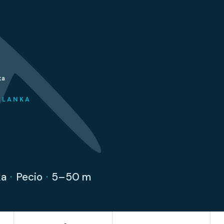
ka
I LANKA
ka
·
Pecio
·
5–50 m