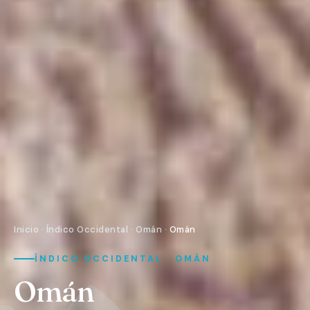
Inicio
·
Índico Occidental
·
Omán
·
Omán
ÍNDICO OCCIDENTAL · OMÁN
Omán