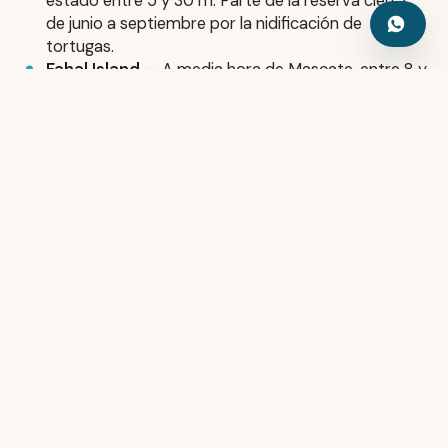
estado entre 5 y 30 m. Parte de la reserva cierra
de junio a septiembre por la nidificación de
tortugas.
Fahal Island
— A media hora de Mascate, entre 8 y
22 m; la opción fácil para días sueltos y buceadores
en rodaje.
Vida marina
Las Daymaniyat son territorio de tortuga: verdes
(
Chelonia mydas
) y carey (
Eretmochelys imbricata
)
prácticamente garantizadas. El tiburón ballena
(
Rhincodon typus
) visita el Golfo de Omán sobre todo
entre septiembre y los meses de invierno, con el pico
de avistamientos en otoño. Completan el reparto
tiburones de arrecife, rayas águila, mantas ocasionales,
tiburones leopardo y guitarra sobre la arena, morenas
y bancos de peces tan densos que funcionan como