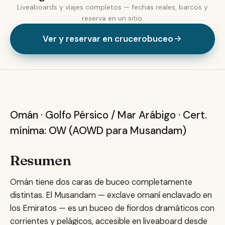
Liveaboards y viajes completos — fechas reales, barcos y
reserva en un sitio.
Ver y reservar en crucerobuceo
Omán — Musandam y Dayman
Omán · Golfo Pérsico / Mar Arábigo · Cert.
mínima: OW (AOWD para Musandam)
Resumen
Omán tiene dos caras de buceo completamente
distintas. El Musandam — exclave omaní enclavado en
los Emiratos — es un buceo de fiordos dramáticos con
corrientes y pelágicos, accesible en liveaboard desde