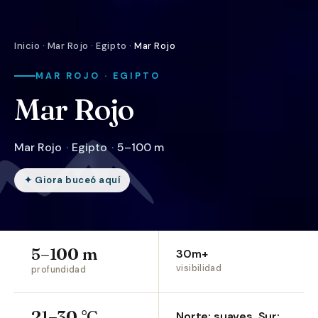
Inicio
·
Mar Rojo
·
Egipto
·
Mar Rojo
MAR ROJO · EGIPTO
Mar Rojo
Mar Rojo
·
Egipto
·
5–100 m
✦ Giora buceó aquí
5–100 m
30m+
visibilidad
profundidad
21–30 °C
Norte: suaves. Sur: