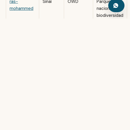
ras-
Sinaí
OWD
Parque
mohammed
nacional,
biodiversidad
extrema
SS
Sinaí
OWD
Mejor pecio
Thistlegorm
accesible del
mundo
strait-of-
Sinaí
OWD-
4 arrecifes,
tiran
AOWD
corrientes,
pelágicos
Blue Hole
dahab
OWD
El dive site
(arco:
más famoso
técnico)
del Sinaí
elphinstone-
Marsa
AOWD
Tiburones
reef
Alam
oceánicos,
paredes