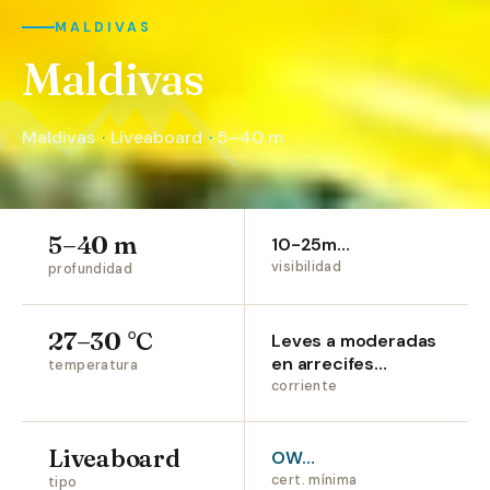
MALDIVAS
Maldivas
Maldivas
·
Liveaboard
·
5–40 m
5–40 m
10-25m…
visibilidad
profundidad
27–30 °C
Leves a moderadas
en arrecifes…
temperatura
corriente
Liveaboard
OW…
cert. mínima
tipo