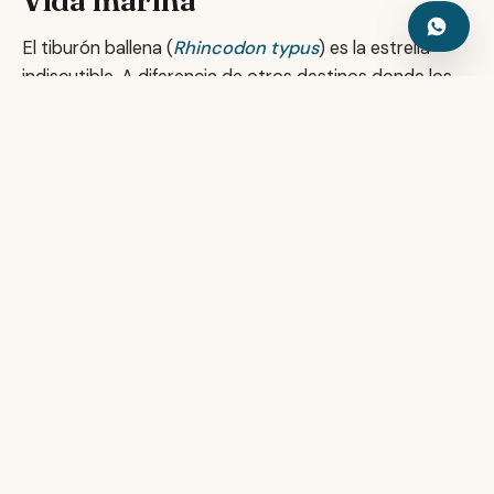
El tiburón ballena (
Rhincodon typus
) es la estrella
indiscutible. A diferencia de otros destinos donde los
avistamientos son oportunistas, en Dhigurah–
Maamigili los tiburones ballena son semi-residentes, lo
que hace las posibilidades de avistamiento muy altas
en temporada alta (agosto–noviembre). El resto del
atolón aporta mantas en cleaning stations, tiburones
de arrecife en los thilas y bancos de fusileros que
forman cortinas de plata.
Liveaboards
Los liveaboards centrales de 7 noches incluyen 2–3
días en South Ari como parte habitual del itinerario.
Algunos operadores ofrecen rutas específicas “Whale