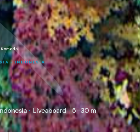
·
Komodo
IA · INDONESIA
Indonesia
·
Liveaboard
·
5–30 m