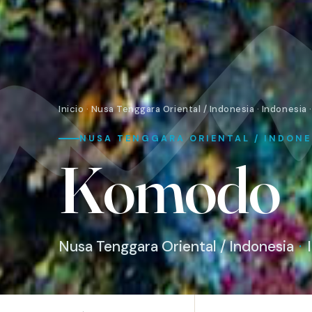
Inicio
·
Nusa Tenggara Oriental / Indonesia
·
Indonesia
NUSA TENGGARA ORIENTAL / INDONES
Komodo
Nusa Tenggara Oriental / Indonesia
·