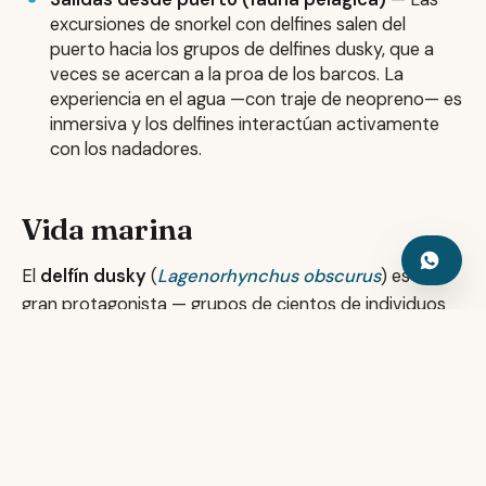
excursiones de snorkel con delfines salen del
puerto hacia los grupos de delfines dusky, que a
veces se acercan a la proa de los barcos. La
experiencia en el agua —con traje de neopreno— es
inmersiva y los delfines interactúan activamente
con los nadadores.
Vida marina
El
delfín dusky
(
Lagenorhynchus obscurus
) es el
gran protagonista — grupos de cientos de individuos
que saltan, hacen acrobacias y se acercan a los
nadadores con curiosidad genuina. En Kaikōura se
concentra una de las mayores poblaciones del mundo.
El
cachalote
(
Physeter macrocephalus
) es residente
permanente gracias a la fosa submarina: los machos
adultos cazan en profundidad y salen a respirar