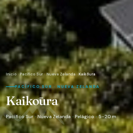
Inicio
·
Pacífico Sur
·
Nueva Zelanda
·
Kaikōura
PACÍFICO SUR · NUEVA ZELANDA
Kaikōura
Pacífico Sur
·
Nueva Zelanda
·
Pelágico
·
5–20 m