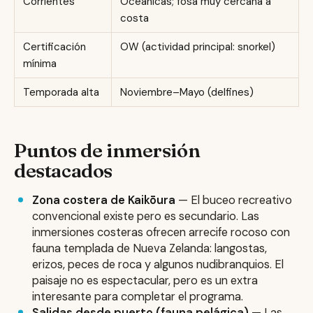
Corrientes
Oceánicas; fosa muy cercana a
costa
Certificación
OW (actividad principal: snorkel)
mínima
Temporada alta
Noviembre–Mayo (delfines)
Puntos de inmersión
destacados
Zona costera de Kaikōura
— El buceo recreativo
convencional existe pero es secundario. Las
inmersiones costeras ofrecen arrecife rocoso con
fauna templada de Nueva Zelanda: langostas,
erizos, peces de roca y algunos nudibranquios. El
paisaje no es espectacular, pero es un extra
interesante para completar el programa.
Salidas desde puerto (fauna pelágica)
— Las