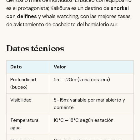
cientos o miles de individuos. El buceo con equipos no
es el protagonista; Kaikōura es un destino de
snorkel
con delfines
y whale watching, con las mejores tasas
de avistamiento de cachalote del hemisferio sur.
Datos técnicos
Dato
Valor
Profundidad
5m – 20m (zona costera)
(buceo)
Visibilidad
5–15m; variable por mar abierto y
corriente
Temperatura
10°C – 18°C según estación
agua