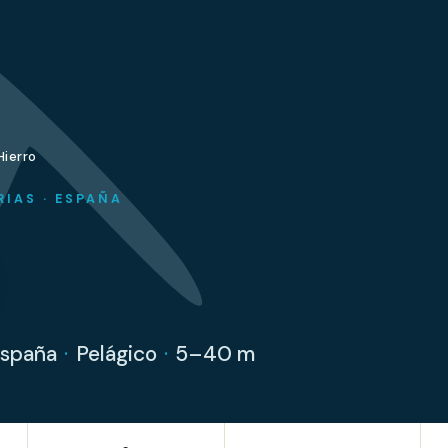
Hierro
IAS · ESPAÑA
spaña
·
Pelágico
·
5–40 m